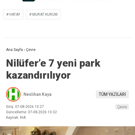
HATAY
MURAT KURUM
Ana Sayfa
›
Çevre
Nilüfer’e 7 yeni park
kazandırılıyor
Neslihan Kaya
TÜM YAZILARI
Giriş: 07-08-2026 10:27
Çevre
Güncelleme: 07-08-2026 10:32
Kaynak: İHA