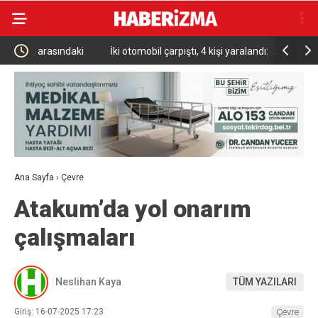
ki
İki otomobil çarpıştı, 4 kişi yaralandı: Motosikletli çift
Türkiye Ul
kazadan kıl payı kurtuldu
Altın Mad
Ana Sayfa
›
Çevre
Atakum’da yol onarım
çalışmaları
Neslihan Kaya
TÜM YAZILARI
Giriş: 16-07-2025 17:23
Çevre