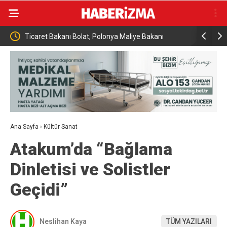
rle
Ticaret Bakanı Bolat, Polonya Maliye Bakanı
Almanya’da
Domanski ile bir araya geldi
seviyesind
Ana Sayfa
›
Kültür Sanat
Atakum’da “Bağlama
Dinletisi ve Solistler
Geçidi”
Neslihan Kaya
TÜM YAZILARI