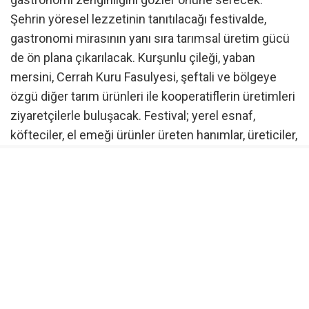
Şehrin yöresel lezzetinin tanıtılacağı festivalde,
gastronomi mirasının yanı sıra tarımsal üretim gücü
de ön plana çıkarılacak. Kurşunlu çileği, yaban
mersini, Cerrah Kuru Fasulyesi, şeftali ve bölgeye
özgü diğer tarım ürünleri ile kooperatiflerin üretimleri
ziyaretçilerle buluşacak. Festival; yerel esnaf,
köfteciler, el emeği ürünler üreten hanımlar, üreticiler,
kooperatifler ve gastronomi alanında emek veren
tüm paydaşları aynı çatı altında buluşturacak.
Sokak lezzetlerinden tatlı meydanına, gastronomiye
dair her şey bu festivalde
Festival alanında İnegöl Köftesi stantlarından sokak
lezzetlerine, evlerinde üretim yapan kadınların el
emeği ürünlerinden tatlı meydanına kadar birbirinden