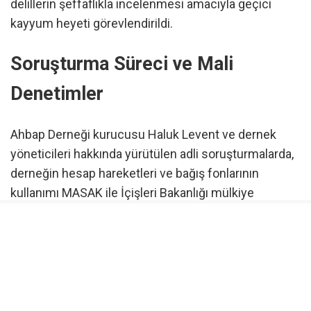
delillerin şeffaflıkla incelenmesi amacıyla geçici
kayyum heyeti görevlendirildi.
Soruşturma Süreci ve Mali
Denetimler
Ahbap Derneği kurucusu Haluk Levent ve dernek
yöneticileri hakkında yürütülen adli soruşturmalarda,
derneğin hesap hareketleri ve bağış fonlarının
kullanımı MASAK ile İçişleri Bakanlığı mülkiye
müfettişlerince mercek altına alınmıştı.
Mahkemenin kayyum kararı ile birlikte, dernek tüzüğü
ve mevzuat çerçevesinde yönetim yetkileri atanacak
yeni heyet tarafından yürütülecek.