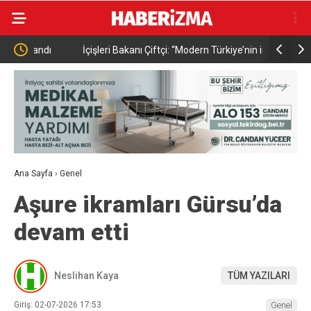
ı
İçişleri Bakanı Çiftçi: “Modern Türkiye’nin imarında
Pakistan B
Cumhurbaşkanımızın büyük gayretleri var”
Prensi Se
Ana Sayfa
›
Genel
Aşure ikramları Gürsu’da
devam etti
Neslihan Kaya
TÜM YAZILARI
Giriş: 02-07-2026 17:53
Genel