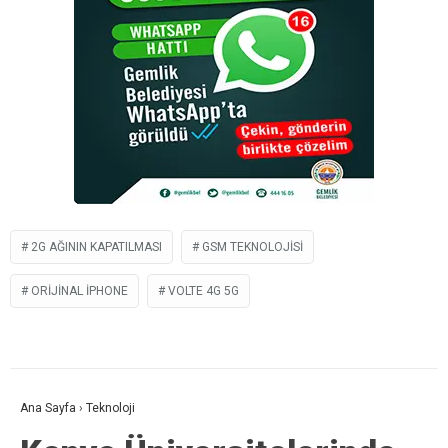
2G AĞININ KAPATILMASI
GSM TEKNOLOJISI
ORIJINAL IPHONE
VOLTE 4G 5G
Ana Sayfa
›
Teknoloji