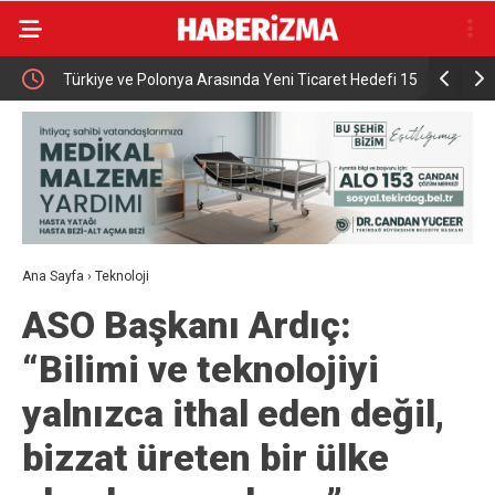
0 hak
Türkiye ve Polonya Arasında Yeni Ticaret Hedefi 15
İnegöl’de Soğan Has
Milyar Dolar
Pazarda 70
Ana Sayfa
›
Teknoloji
ASO Başkanı Ardıç:
“Bilimi ve teknolojiyi
yalnızca ithal eden değil,
bizzat üreten bir ülke