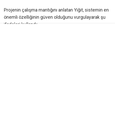
Projenin çalışma mantığını anlatan Yiğit, sistemin en
önemli özelliğinin güven olduğunu vurgulayarak şu
ifadeleri kullandı:
“Biz dernek ya da vakıflar gibi para toplamıyoruz.
Sadece bağışlarınıza köprü oluyoruz. Bağışçı,
uygulama üzerinden devlet güvencesindeki IBAN’a
bağışını yapacak. Bu IBAN üzerinde bizim hiçbir
çekim veya transfer yetkimiz olmayacak. Sistem
tamamen dijital olarak çalışacak ve bağışlar yalnızca
belirlenen amaç doğrultusunda kullanılacak.”
Yardımlar kategori bazlı yapılacak
Uygulamada bağışçılar, destek vermek istedikleri