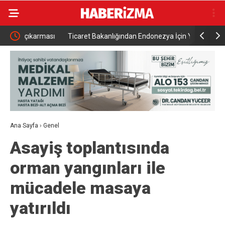
rması
Ticaret Bakanlığından Endonezya İçin Yeni E-İhracat
17. Dönem
Rehberi
toprağa v
Ana Sayfa
›
Genel
Asayiş toplantısında
orman yangınları ile
mücadele masaya
yatırıldı