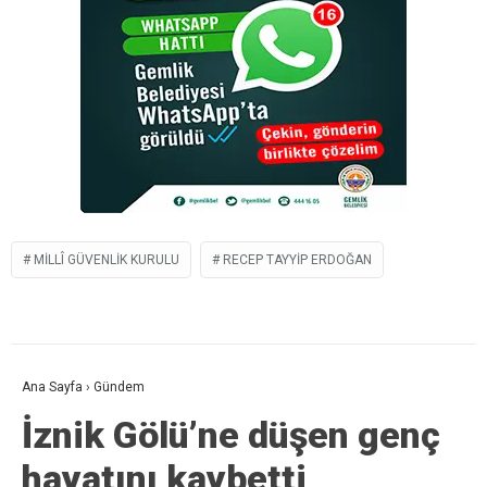
MILLÎ GÜVENLIK KURULU
RECEP TAYYIP ERDOĞAN
Ana Sayfa
›
Gündem
İznik Gölü’ne düşen genç
hayatını kaybetti,