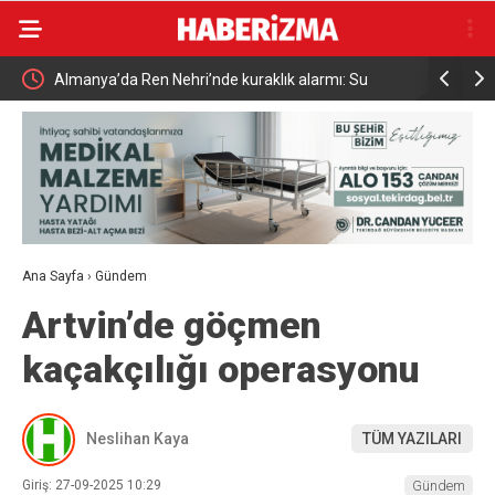
Uludağ’da çıkan orman yangını söndürüldü
MGK 6 Ağu
Güvenlik 
Ana Sayfa
›
Gündem
Artvin’de göçmen
kaçakçılığı operasyonu
Neslihan Kaya
TÜM YAZILARI
Giriş: 27-09-2025 10:29
Gündem