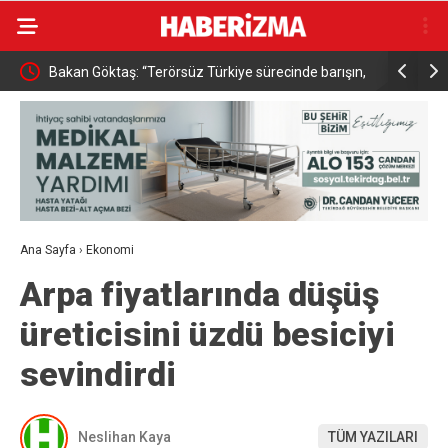
Üçlü
Bakan Göktaş: “Terörsüz Türkiye sürecinde barışın,
Son Dakik
huzurun, istikrarın, ekonominin güçlendiği bir Türkiye
Atandı
kurmak istiyoruz”
Ana Sayfa
›
Ekonomi
Arpa fiyatlarında düşüş
üreticisini üzdü besiciyi
sevindirdi
Neslihan Kaya
TÜM YAZILARI