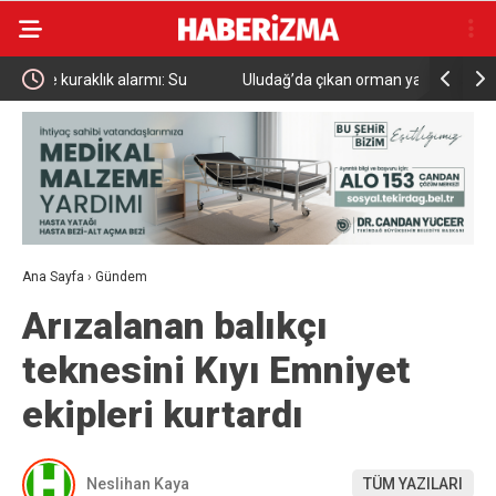
Uludağ’da çıkan orman yangını söndürüldü
MGK 6 Ağu
Güvenlik 
Ana Sayfa
›
Gündem
Arızalanan balıkçı
teknesini Kıyı Emniyet
ekipleri kurtardı
Neslihan Kaya
TÜM YAZILARI