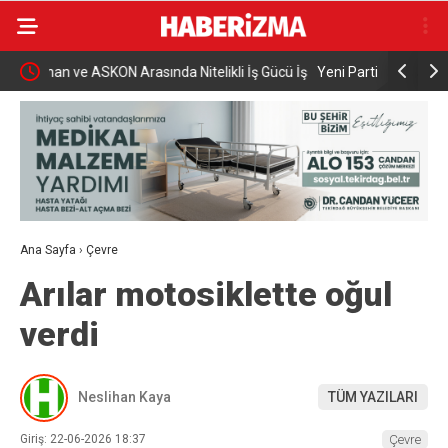
Gücü İş
Yeni Parti’nin İnegöl’de Kurucu Başkanı Erkan
Elektrikli 
Dönmez Oldu.
yaralandı
Ana Sayfa
›
Çevre
Arılar motosiklette oğul
verdi
Neslihan Kaya
TÜM YAZILARI
Giriş: 22-06-2026 18:37
Çevre