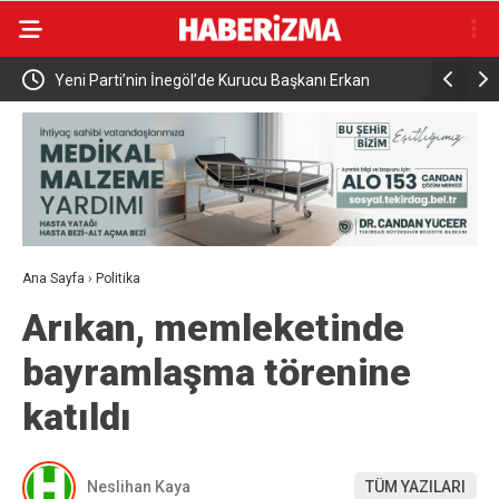
ücü İş
Yeni Parti’nin İnegöl’de Kurucu Başkanı Erkan
Elektrikli 
Dönmez Oldu.
yaralandı
Ana Sayfa
›
Politika
Arıkan, memleketinde
bayramlaşma törenine
katıldı
Neslihan Kaya
TÜM YAZILARI