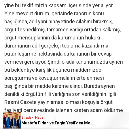
yine bu teklifimizin kapsamı içerisinde yer alıyor.
Yine mevcut durum içerisinde raporun konu
başlığında, adil yani nihayetinde silahını bırakmış,
örgüt feshedilmiş, tamamen varlığı ortadan kalkmış,
örgüt mensuplarının da kurumunun hukuki
durumunun adil gerçekçi topluma kazandırma
bütünleştirme noktasında da kanunun bir cevap
vermesi gerekiyor. Şimdi orada kanunumuzda aynen
bu beklentiye karşılık üçüncü maddemizde
soruşturma ve kovuşturmaların ertelenmesi
başlığında bir madde kaleme alındı. Burada aynen
denildi ki örgütün fiili varlığına son verildiğinin ilgili
Resmi Gazete yayınlaması olması koşuyla örgüt
faaliyeti çerçevesinde işlenen kasten adam öldürme
suçu ile 2005 tarihinden önce işlenen müebbet hapis
Sıradaki Haber
Mustafa Fidan ve Engin Yeşil’den Mehmet Mehdi Eker’e Ziyaret
ve ağırlaştırılmış müebbet hapis cezası gerektiren