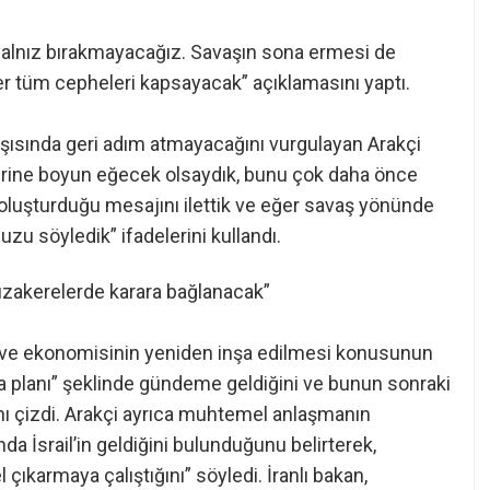
a yalnız bırakmayacağız. Savaşın sona ermesi de
ğer tüm cepheleri kapsayacak” açıklamasını yaptı.
rşısında geri adım atmayacağını vurgulayan Arakçi
itlerine boyun eğecek olsaydık, bunu çok daha önce
ki oluşturduğu mesajını ilettik ve eğer savaş yönünde
zu söyledik” ifadelerini kullandı.
zakerelerde karara bağlanacak”
ri ve ekonomisinin yeniden inşa edilmesi konusunun
 planı” şeklinde gündeme geldiğini ve bunun sonraki
nı çizdi. Arakçi ayrıca muhtemel anlaşmanın
da İsrail’in geldiğini bulunduğunu belirterek,
çıkarmaya çalıştığını” söyledi. İranlı bakan,