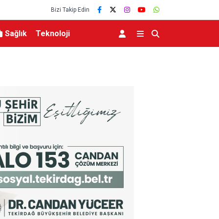
Bizi Takip Edin
Sağlık
Teknoloji
Abdülhamid Han Sondaj Gemisi 4 Yıldır Mavi Vat