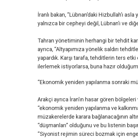
İranlı bakan, “Lübnan’daki Hizbullah’ı asl
yalnızca bir cepheyi değil, Lübnan’ı ve di
Tahran yönetiminin herhangi bir tehdit ka
ayrıca, “Altyapımıza yönelik saldırı tehd
yapardık. Karşı tarafa, tehditlerin ters et
ilerlemek istiyorlarsa, buna hazır olduğumu
“Ekonomik yeniden yapılanma sonraki mü
Arakçi ayrıca İran’ın hasar gören bölgele
“ekonomik yeniden yapılanma ve kalkınma
müzakerelerde karara bağlanacağının altı
“düşmanları” olduğunu ve bu listenin başın
“Siyonist rejimin süreci bozmak için engel 