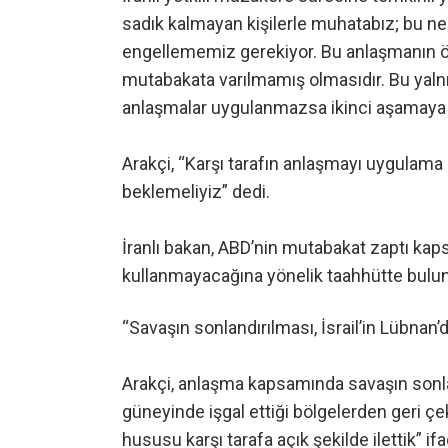
sadık kalmayan kişilerle muhatabız; bu n
engellememiz gerekiyor. Bu anlaşmanın ön
mutabakata varılmamış olmasıdır. Bu yalnız
anlaşmalar uygulanmazsa ikinci aşamaya g
Arakçi, “Karşı tarafın anlaşmayı uygulama 
beklemeliyiz” dedi.
İranlı bakan, ABD’nin mutabakat zaptı ka
kullanmayacağına yönelik taahhütte buluna
“Savaşın sonlandırılması, İsrail’in Lübnan
Arakçi, anlaşma kapsamında savaşın sonla
güneyinde işgal ettiği bölgelerden geri çe
hususu karşı tarafa açık şekilde ilettik” ifa