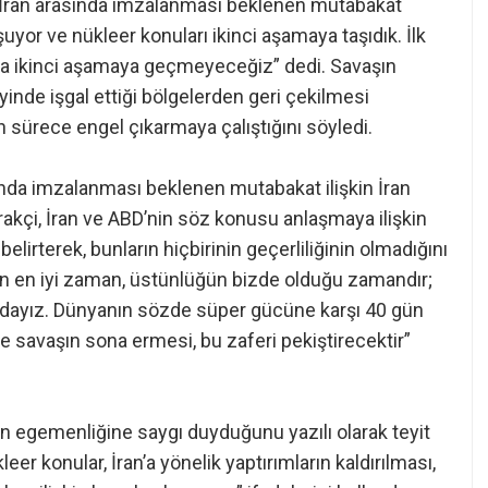
le İran arasında imzalanması beklenen mutabakat
uyor ve nükleer konuları ikinci aşamaya taşıdık. İlk
a ikinci aşamaya geçmeyeceğiz” dedi. Savaşın
yinde işgal ettiği bölgelerden geri çekilmesi
in sürece engel çıkarmaya çalıştığını söyledi.
sında imzalanması beklenen mutabakat ilişkin İran
akçi, İran ve ABD’nin söz konusu anlaşmaya ilişkin
elirterek, bunların hiçbirinin geçerliliğinin olmadığını
çin en iyi zaman, üstünlüğün bizde olduğu zamandır;
mdayız. Dünyanın sözde süper gücüne karşı 40 gün
e savaşın sona ermesi, bu zaferi pekiştirecektir”
n egemenliğine saygı duyduğunu yazılı olarak teyit
er konular, İran’a yönelik yaptırımların kaldırılması,