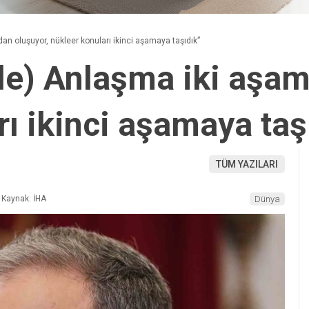
an oluşuyor, nükleer konuları ikinci aşamaya taşıdık”
ile) Anlaşma iki aşa
ı ikinci aşamaya taş
TÜM YAZILARI
Kaynak: İHA
Dünya