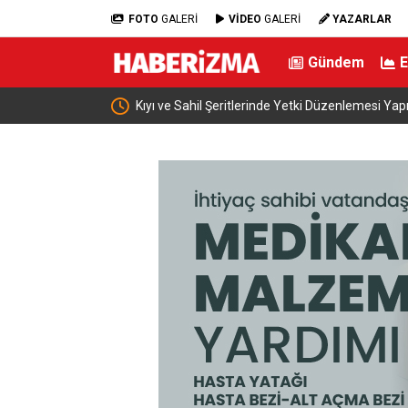
FOTO
GALERİ
VİDEO
GALERİ
YAZARLAR
Gündem
dı
İran: “ABD ile müzakere yürütmüyoruz sadece a
mesaj alışverişinde bulunuyoruz”