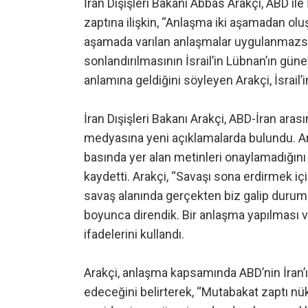
İran Dışişleri Bakanı Abbas Arakçi, ABD i
zaptına ilişkin, “Anlaşma iki aşamadan oluş
aşamada varılan anlaşmalar uygulanmazs
sonlandırılmasının İsrail’in Lübnan’ın güne
anlamına geldiğini söyleyen Arakçi, İsrail’
İran Dışişleri Bakanı Arakçi, ABD-İran ara
medyasına yeni açıklamalarda bulundu. Ar
basında yer alan metinleri onaylamadığını b
kaydetti. Arakçi, “Savaşı sona erdirmek i
savaş alanında gerçekten biz galip duru
boyunca direndik. Bir anlaşma yapılması v
ifadelerini kullandı.
Arakçi, anlaşma kapsamında ABD’nin İran’ı
edeceğini belirterek, “Mutabakat zaptı nükle