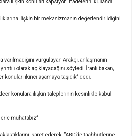
ra ilişkin konuları kapsıyor” ifadelerini kullandı.
lıklarına ilişkin bir mekanizmanın değerlendirildiğini
ya varılmadığını vurgulayan Arakçi, anlaşmanın
ılı olarak açıklayacağını söyledi. İranlı bakan,
 konuları ikinci aşamaya taşıdık” dedi.
er konulara ilişkin taleplerinin kesinlikle kabul
lerle muhatabız”
aklaştıklarını işaret ederek, “ABD’de taahhütlerine