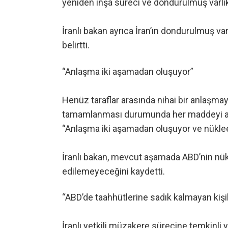
yeniden inşa süreci ve dondurulmuş varlıkla
İranlı bakan ayrıca İran’ın dondurulmuş var
belirtti.
“Anlaşma iki aşamadan oluşuyor”
Henüz taraflar arasında nihai bir anlaşma
tamamlanması durumunda her maddeyi ayrınt
“Anlaşma iki aşamadan oluşuyor ve nükleer
İranlı bakan, mevcut aşamada ABD’nin nükle
edilemeyeceğini kaydetti.
“ABD’de taahhütlerine sadık kalmayan kişi
İranlı yetkili müzakere sürecine temkinli y