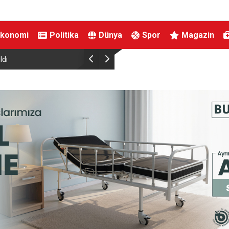
Ekonomi
Politika
Dünya
Spor
Magazin
racılar üzerinden
Kestel’de yollar yenilenip genişletiliyor