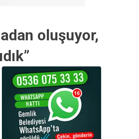
madan oluşuyor,
ıdık”