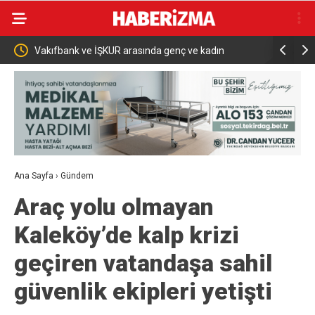
Vakıfbank ve İŞKUR arasında genç ve kadın
Bakan Şim
istihdamı için iş birliği
fırtınası v
Ana Sayfa
›
Gündem
Araç yolu olmayan
Kaleköy’de kalp krizi
geçiren vatandaşa sahil
güvenlik ekipleri yetişti