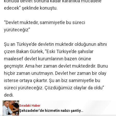
konuda devlet sonuna kadar kararlıkla mücadele
edecek” şeklinde konuştu.
“Devlet muktedir, samimiyetle bu süreci
yürüteceğiz”
Şu an Türkiye’de devletin muktedir olduğunun altını
çizen Bakan Gürlek, “Eski Türkiye’de şahıslar
maalesef devlet kurumlarının bazen önüne
geçmiştir. Ama her zaman devlet muktedirdir. Bunu
hiçbir zaman unutmayın. Devlet her zaman bir olay
isterse ortaya çıkartır. Şu an biz samimiyetle bu
süreci yürüteceğiz. Çözdüğümüz olaylar da oldu”
dedi.
Sıradaki Haber
“Kararlılıkla mücadele devam edecek”
Şehzadeler’de hizmetin nabzı şantiyede tutuldu