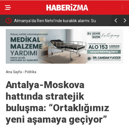
Almanya’da Ren Nehri’nde kuraklık alarmı: Su
Uludağ’da
seviyesinde tarihi düşüş yaşandı
Ana Sayfa
›
Politika
Antalya-Moskova
hattında stratejik
buluşma: “Ortaklığımız
yeni aşamaya geçiyor”