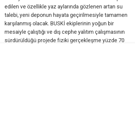
edilen ve özellikle yaz aylarında gözlenen artan su
talebi, yeni deponun hayata geçirilmesiyle tamamen
karşılanmış olacak. BUSKİ ekiplerinin yoğun bir
mesaiyle çalıştığı ve dış cephe yalıtım çalışmasının
sürdürüldüğü projede fiziki gerçekleşme yüzde 70
düzeyine ulaştırıldı.
Çınarcık Barajı sistemine entegre olacak
İlk etapta mevcut içme suyu sistemiyle entegre
şekilde hizmet verecek olan depo, ilerleyen süreçte
ise ‘Çınarcık Barajı İçme Suyu Arıtma Tesisi’nden
beslenecek yeni sistemin önemli bir parçası olarak
bölgedeki su güvenliğini daha da artıracak. Proje
sayesinde mahallelerin büyük bölümü cazibeli
sistemle içme suyuna kavuşmuş olacak.