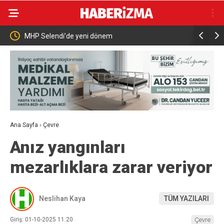
em
Otluk alanda çıkan yangın hızlı müdahale ile
söndürüldü
Ana Sayfa
›
Çevre
Anız yangınları
mezarlıklara zarar veriyor
Neslihan Kaya
TÜM YAZILARI
Giriş: 01-10-2025 11:20
Çevre