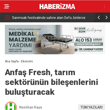
ükrü
Sarımsak festivalinde sahne alan Sefo, binlerce
Sanatçı Ca
vatandaşa unutulmaz bir gece yaşattı
Ana Sayfa
›
Ekonomi
Anfaş Fresh, tarım
sektörünün bileşenlerini
buluşturacak
Neslihan Kaya
TÜM YAZILARI