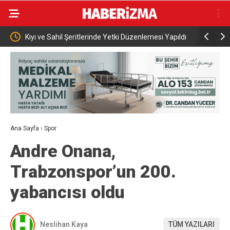
de Yetki Düzenlemesi Yapıldı
İran: “ABD ile müzakere yürütmüyoruz sa
aracılar üzerinden mesaj alışverişinde bu
Ana Sayfa
›
Spor
Andre Onana,
Trabzonspor’un 200.
yabancısı oldu
Neslihan Kaya
TÜM YAZILARI