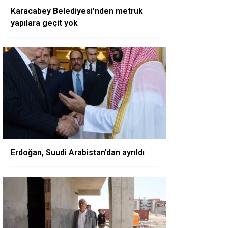
Karacabey Belediyesi’nden metruk
yapılara geçit yok
Erdoğan, Suudi Arabistan’dan ayrıldı