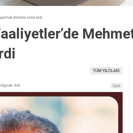
tıparmak dönemi sona erdi
aaliyetler’de Mehme
rdi
TÜM YAZILARI
Kaynak: İHA
Spor