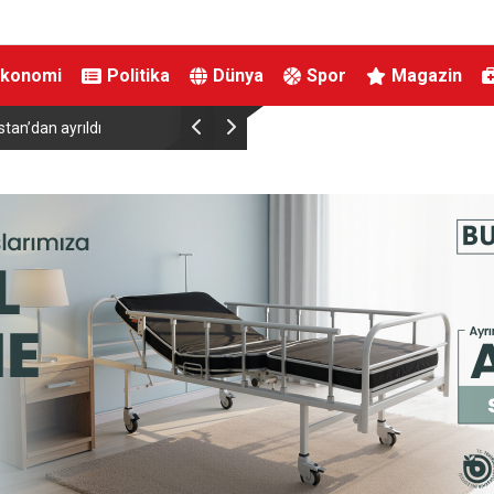
Ekonomi
Politika
Dünya
Spor
Magazin
Kahta’da kadınlara özel yaşam ve yüzme merke