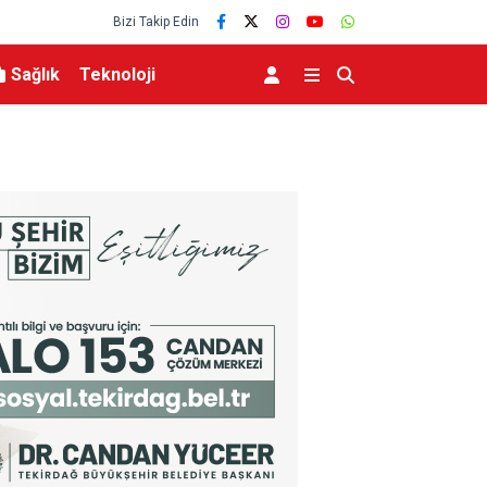
Bizi Takip Edin
Sağlık
Teknoloji
zi yükseliyor
Bakan Yumaklı Kars’ta Tarım ve Hayvancılığın G
Büyükbaş ve Küçükbaş Varlığında Artış