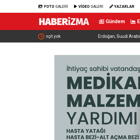
FOTO
GALERİ
VİDEO
GALERİ
YAZARLAR
Gündem
t yok
Erdoğan, Suudi Arabistan’dan ayrıldı