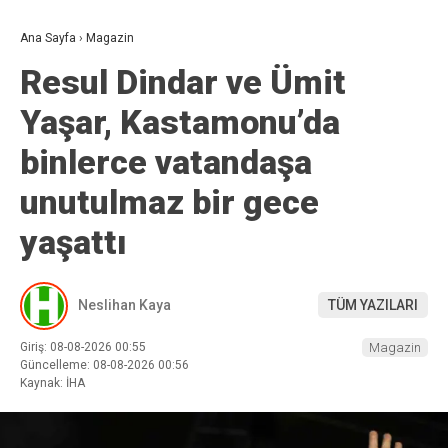
Ana Sayfa
›
Magazin
Resul Dindar ve Ümit
Yaşar, Kastamonu’da
binlerce vatandaşa
unutulmaz bir gece
yaşattı
Neslihan Kaya
TÜM YAZILARI
Giriş: 08-08-2026 00:55
Magazin
Güncelleme: 08-08-2026 00:56
Kaynak: İHA