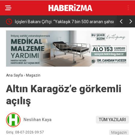
n en
İçişleri Bakanı Çiftçi: “Yaklaşık 7 bin 500 aranan şahsı
Adalet Ba
bu yılın ilk 7 yılında yakalamış durumdayız”
Başsavcısı
Ana Sayfa
›
Magazin
Altın Karagöz’e görkemli
açılış
Neslihan Kaya
TÜM YAZILARI
Giriş: 08-07-2026 09:57
Magazin