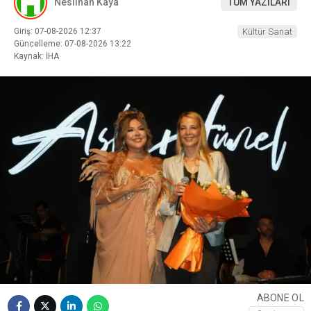
Neslihan Kaya
TÜM YAZILARI
Giriş: 07-08-2026 12:37
Kültür Sanat
Güncelleme: 07-08-2026 13:22
Kaynak: İHA
ABONE OL