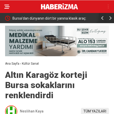
ik araç:
Kahramanmaraş’ta Ağustos Fuarında Funda Arar
Baş
 tekrar
konseri
Ana Sayfa
›
Kültür Sanat
Altın Karagöz korteji
Bursa sokaklarını
renklendirdi
Neslihan Kaya
TÜM YAZILARI