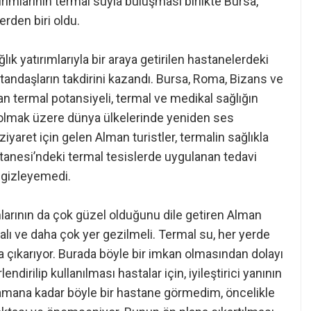
atırımlarının termal suyla buluşması birlikte Bursa,
erden biri oldu.
lık yatırımlarıyla bir araya getirilen hastanelerdeki
atandaşların takdirini kazandı. Bursa, Roma, Bizans ve
n termal potansiyeli, termal ve medikal sağlığın
 olmak üzere dünya ülkelerinde yeniden ses
iyaret için gelen Alman turistler, termalin sağlıkla
anesi’ndeki termal tesislerde uygulanan tedavi
ı gizleyemedi.
rımlarının da çok güzel olduğunu dile getiren Alman
alı ve daha çok yer gezilmeli. Termal su, her yerde
 çıkarıyor. Burada böyle bir imkan olmasından dolayı
dirilip kullanılması hastalar için, iyileştirici yanının
amana kadar böyle bir hastane görmedim, öncelikle