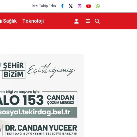
Bizi Takip Edin
Sağlık
Teknoloji
TO’nun 5. maddesiyle
Hatayda Sosyal Konutların Teslim Tarihi Açıkla