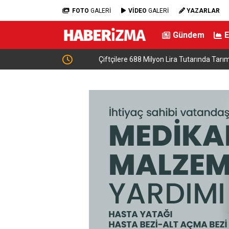
FOTO
GALERİ
VİDEO
GALERİ
YAZARLAR
Gündem
ldırısı
Çiftçilere 688 Milyon Lira Tutarında Tarımsal 