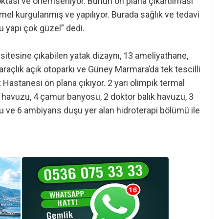
ktası ve önemseniyor. Bunun ön plana çıkartılması
l kurgulanmış ve yapılıyor. Burada sağlık ve tedavi
bu yapı çok güzel” dedi.
sitesine çıkabilen yatak dizaynı, 13 ameliyathane,
raçlık açık otoparkı ve Güney Marmara’da tek tescilli
k Hastanesi ön plana çıkıyor. 2 yarı olimpik termal
pi havuzu, 4 çamur banyosu, 2 doktor balık havuzu, 3
u ve 6 ambiyans duşu yer alan hidroterapi bölümü ile