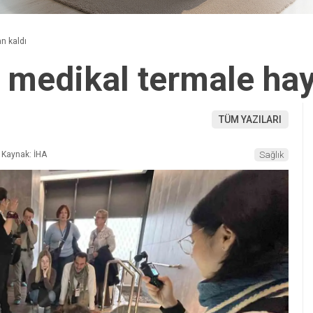
n kaldı
r medikal termale hay
TÜM YAZILARI
Kaynak: İHA
Sağlık