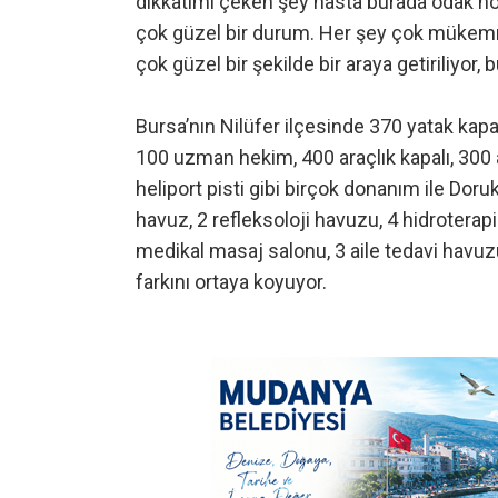
dikkatimi çeken şey hasta burada odak no
çok güzel bir durum. Her şey çok mükemme
çok güzel bir şekilde bir araya getiriliyor, 
Bursa’nın Nilüfer ilçesinde 370 yatak kapa
100 uzman hekim, 400 araçlık kapalı, 300 a
heliport pisti gibi birçok donanım ile Doru
havuz, 2 refleksoloji havuzu, 4 hidrotera
medikal masaj salonu, 3 aile tedavi havuz
farkını ortaya koyuyor.