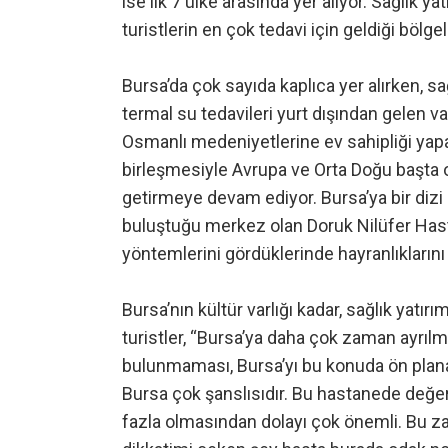
ise ilk 7 ülke arasında yer alıyor. Sağlık y
turistlerin en çok tedavi için geldiği bölgel
Bursa’da çok sayıda kaplıca yer alırken, sağ
termal su tedavileri yurt dışından gelen v
Osmanlı medeniyetlerine ev sahipliği yapa
birleşmesiyle Avrupa ve Orta Doğu başta
getirmeye devam ediyor. Bursa’ya bir dizi z
buluştuğu merkez olan Doruk Nilüfer Hast
yöntemlerini gördüklerinde hayranlıkların
Bursa’nın kültür varlığı kadar, sağlık yatı
turistler, “Bursa’ya daha çok zaman ayrılm
bulunmaması, Bursa’yı bu konuda ön plana
Bursa çok şanslısıdır. Bu hastanede değerlen
fazla olmasından dolayı çok önemli. Bu z