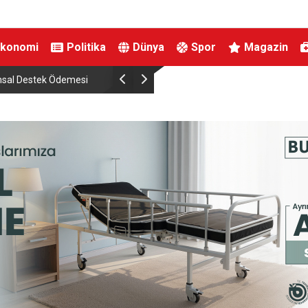
Ekonomi
Politika
Dünya
Spor
Magazin
Destek Ödemesi
DMM: “Mekke Ortak Savunma Anlaşması’nın NA
çeliştiği iddiaları tamamen gerçek dışı”