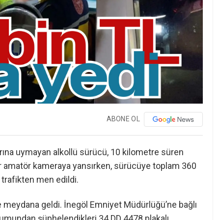
ABONE OL
htarına uymayan alkollü sürücü, 10 kilometre süren
ar amatör kameraya yansırken, sürücüye toplam 360
 trafikten men edildi.
de meydana geldi. İnegöl Emniyet Müdürlüğü’ne bağlı
urumundan şüphelendikleri 34 DD 4478 plakalı