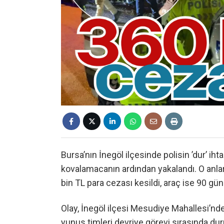
Bursa’nın İnegöl ilçesinde polisin ’dur’ i
kovalamacanın ardından yakalandı. O anl
bin TL para cezası kesildi, araç ise 90 gün
Olay, İnegöl ilçesi Mesudiye Mahallesi’n
yunus timleri devriye görevi sırasında d