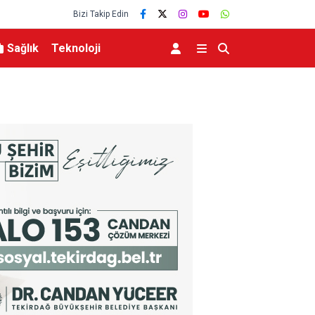
Bizi Takip Edin
Sağlık
Teknoloji
erildi
Yangına müdahale ederken yüksekten düşen itfaiye eri tedavi