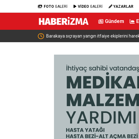
FOTO
GALERİ
VİDEO
GALERİ
YAZARLAR
Gündem
rliği
Barakaya sıçrayan yangın itfaiye ekiplerini harekete geçirdi