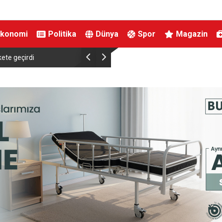
Ekonomi
Politika
Dünya
Spor
Magazin
Mahmut Uykusuz’un adı parka, Mehmet Sekmen adı caddeye v