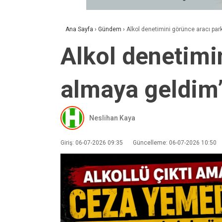
Ana Sayfa
›
Gündem
›
Alkol denetimini görünce aracı park
Alkol denetimin
almaya geldim”
Neslihan Kaya
Giriş: 06-07-2026 09:35
Güncelleme: 06-07-2026 10:50