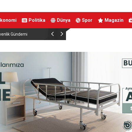
Ekonomi
Politika
Dünya
Spor
Magazin
venlik Gündemi
İznik Gölü’ne düşen genç hayatını kaybetti, gözy