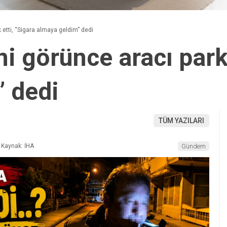
 etti, “Sigara almaya geldim” dedi
i görünce aracı park 
 dedi
TÜM YAZILARI
Kaynak: İHA
Gündem