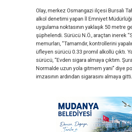
Olay, merkez Osmangazi ilçesi Bursalı T
alkol denetimi yapan İl Emniyet Müdürlüğ
uygulama noktasının yaklaşık 50 metre ge
şüphelendi. Sürücü N.Ö., araçtan inerek “
memurları, “Tamamdır, kontrollerini yapalı
üfleyen sürücü 0.33 promil alkollü çıktı. Ya
sürücü, “Evden sigara almaya çıktım. Şurad
Normalde uzun yola gitmem yani” diye poli
imzasının ardından sigarasını almaya gitti