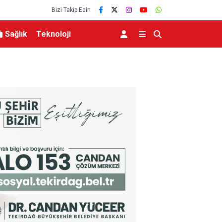
Bizi Takip Edin
Sağlık
Teknoloji
aşlarıyla toprağa verildi
Aile ve Sosyal Hizmetler Bakanı Göktaş Van’da