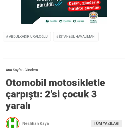
ABDULKADIR URALOĞLU
İSTANBUL HAVALIMANI
Ana Sayfa
›
Gündem
Otomobil motosikletle
çarpıştı: 2’si çocuk 3
yaralı
Neslihan Kaya
TÜM YAZILARI