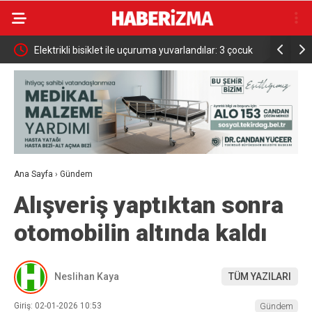
Elektrikli bisiklet ile uçuruma yuvarlandılar: 3 çocuk
Bursa’da i
yaralandı
Ana Sayfa
›
Gündem
Alışveriş yaptıktan sonra
otomobilin altında kaldı
Neslihan Kaya
TÜM YAZILARI
Giriş: 02-01-2026 10:53
Gündem