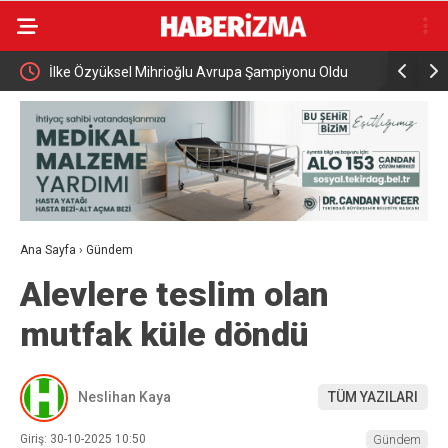
İlke Özyüksel Mihrioğlu Avrupa Şampiyonu Oldu
Cumhurbaş
ziyareti g
Ana Sayfa
›
Gündem
Alevlere teslim olan
mutfak küle döndü
Neslihan Kaya
TÜM YAZILARI
Giriş: 30-10-2025 10:50
Gündem