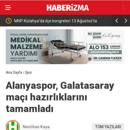
MHP Kütahya’da ilçe kongreleri 13 Ağustos’ta
Osmangazi’de g
başlıyor
aldı
Ana Sayfa
›
Spor
Alanyaspor, Galatasaray
maçı hazırlıklarını
tamamladı
Neslihan Kaya
TÜM YAZILARI