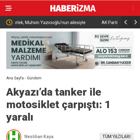
nun ailesiyle
AK Parti Kars İl Başkanı Muammer Sancar: “25 yıldı
milletimizin emanetini taşıyoruz”
Ana Sayfa
›
Gündem
Akyazı’da tanker ile
motosiklet çarpıştı: 1
yaralı
Neslihan Kaya
TÜM YAZILARI