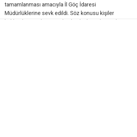
tamamlanması amacıyla İl Göç İdaresi
Müdürlüklerine sevk edildi. Söz konusu kişiler
hakkında sınır dışı süreçleri başlatılmış durumda.