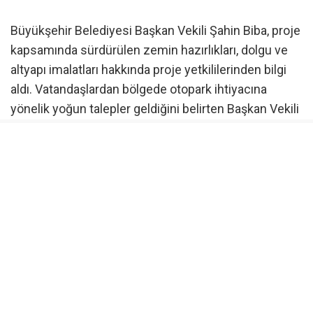
Büyükşehir Belediyesi Başkan Vekili Şahin Biba, proje
kapsamında sürdürülen zemin hazırlıkları, dolgu ve
altyapı imalatları hakkında proje yetkililerinden bilgi
aldı. Vatandaşlardan bölgede otopark ihtiyacına
yönelik yoğun talepler geldiğini belirten Başkan Vekili
Şahin Biba, Başhekim Doç. Dr. Salih Metin ile yaptıkları
görüşmelerde konuyu ayrıntılı şekilde
değerlendirdiklerini ve sorunu kısa sürede çözmek
için söz verdiklerini hatırlattı.
Verdikleri sözü yerine getirmenin mutluluğunu
yaşadıklarını belirten Başkan Vekili Biba, “Ekiplerimiz
yaklaşık 31 bin 500 metrekarelik alanda yoğun bir
çalışma yürütüyor. Zemin hazırlıkları, dolgu ve altyapı
imalatları hızla devam ediyor. İşlemler