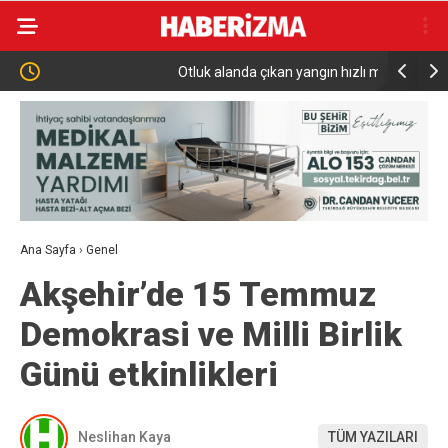
Otluk alanda çıkan yangın hızlı müdahale ile
Tarımsa
söndürüldü
Kabul Edi
Ana Sayfa
›
Genel
Akşehir’de 15 Temmuz
Demokrasi ve Milli Birlik
Günü etkinlikleri
Neslihan Kaya
TÜM YAZILARI