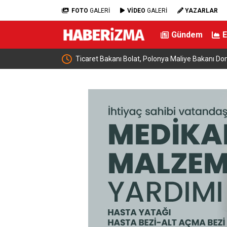
FOTO
GALERİ
VİDEO
GALERİ
YAZARLAR
Gündem
ya Maliye Bakanı Domanski ile bir araya
Almanya’da Ren Nehri’nde k
yaşandı