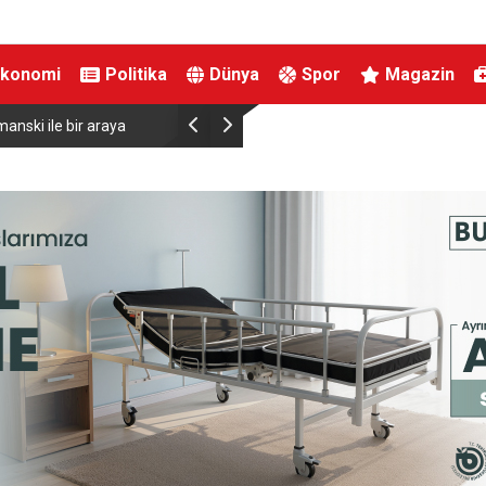
Ekonomi
Politika
Dünya
Spor
Magazin
uraklık alarmı: Su seviyesinde tarihi düşüş
Uludağ’da çıkan orman yan