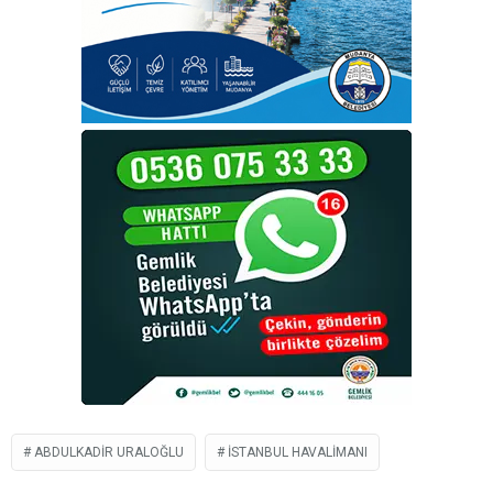
ABDULKADIR URALOĞLU
İSTANBUL HAVALIMANI