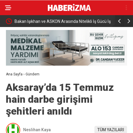
 sürücü
Bakan Işıkhan ve ASKON Arasında Nitelikli İş Gücü İş
Yeni Parti
Birliği
Dönmez O
Ana Sayfa
›
Gündem
Aksaray’da 15 Temmuz
hain darbe girişimi
şehitleri anıldı
Neslihan Kaya
TÜM YAZILARI