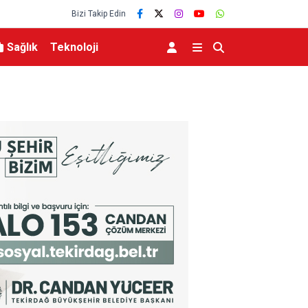
Bizi Takip Edin
Sağlık
Teknoloji
it yok
Erdoğan, Suudi Arabistan’dan ayrıldı