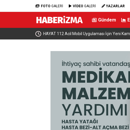
FOTO
GALERİ
VİDEO
GALERİ
YAZARLAR
Gündem
ki Türkiye’de şahıslar
HAYAT 112 Acil Mobil Uygulaması İçin Yeni Ka
üdür”