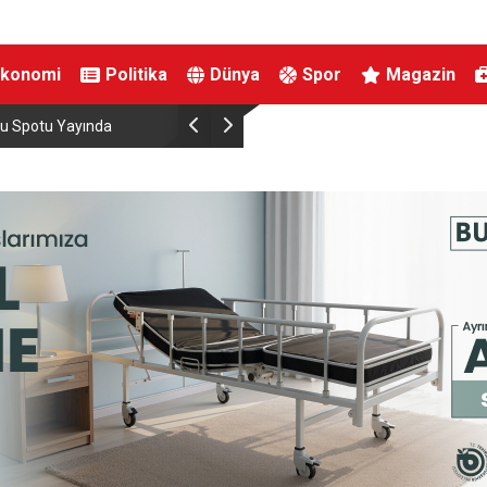
Ekonomi
Politika
Dünya
Spor
Magazin
mu Spotu Yayında
Karacabey Belediyesi’nden metruk yapılara geç