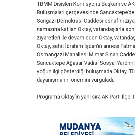
TBMM Dışişleri Komisyonu Başkanı ve AK Pa
Buluşmaları çerçevesinde Sancaktepe’de A
Sarıgazi Demokrasi Caddesi esnafını ziy
namazına katılan Oktay, vatandaşlarla so
ziyaretleri ile devam eden Oktay, vatanda
Oktay, şehit İbrahim İşcan’ın annesi Fatma
Osmangazi Mahallesi Mimar Sinan Caddesi’
Sancaktepe Ağasar Vadisi Sosyal Yardımla
yoğun ilgi gösterdiği buluşmada Oktay, Tür
dayanışmanın önemini vurguladı.
Programa Oktay’ın yanı sıra AK Parti İlçe Teş