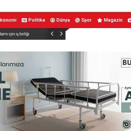
Ekonomi
Politika
Dünya
Spor
Magazin
ırtınası var”
Resul Dindar ve Ümit Yaşar, Kastamonu’da bin
unutulmaz bir gece yaşattı