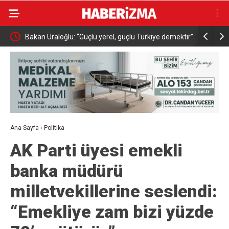
kan Uraloğlu: “Güçlü yerel, güçlü Türkiye demektir”
Bakan Memişoğlu: “Ş
üst seviye sağlık hiz
Ana Sayfa
›
Politika
AK Parti üyesi emekli
banka müdürü
milletvekillerine seslendi:
“Emekliye zam bizi yüzde