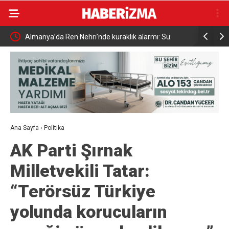
k alarmı: Su
Uludağ’da çıkan orman yangını söndürüldü
Ana Sayfa
›
Politika
AK Parti Şırnak
Milletvekili Tatar:
“Terörsüz Türkiye
yolunda korucuların