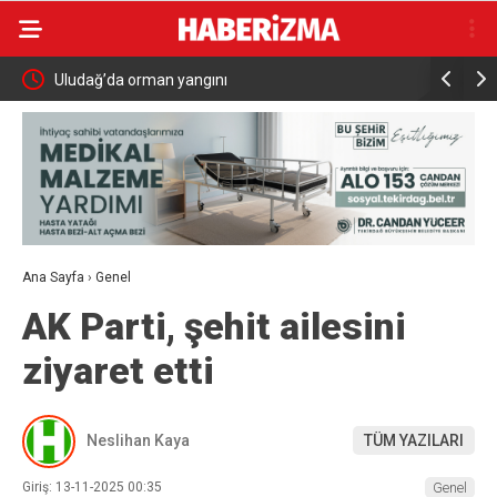
a
Uludağ’da orman yangını
MHP Kula 
Ana Sayfa
›
Genel
AK Parti, şehit ailesini
ziyaret etti
Neslihan Kaya
TÜM YAZILARI
Giriş: 13-11-2025 00:35
Genel