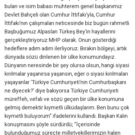
bulan ve isim babası muhterem genel başkanımız
Devlet Bahçeli olan Cumhur İttifakı’yla, Cumhur
İttifakı’nın çalışmaları neticesinde biz bugün rahmetli
Başbuğumuz Alpaslan Türkeş Bey’in hayallerini
gerçekleştiriyoruz MHP olarak. Onun gösterdiği
hedeflere adım adım ilerliyoruz. Bırakın bölgeyi, artık
dünyada sözü dinlenen bir ülke konumundayız.
Dünyanın neresinde bir şey olursa olsun, hangi siyasi
kırılmalar yaşanırsa yaşansın, eğer o siyasi kırılmaları
yaşayanlar ’Türkiye Cumhuriyeti’nin Cumhurbaşkanı
ne diyecek?’ diye bakıyorsa Türkiye Cumhuriyeti
müreffeh, vefalı ve sözü geçen bir ülke konumuna
gelmiş demektir kıymetli ülküdaşlarım. Ben bunu çok
kıymetli buluyorum” ifadelerini kullandı. Başkan Kalın
konuşmasını şöyle sürdürdü; “İçerisinde
bulunduğumuz süreçte milletvekillerimizin halen