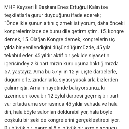
MHP Kayseri İl Başkanı Enes Ertuğrul Kalın ise
teşkilatlarla gurur duyduğunu ifade ederek;
“Öncelikle şunun altını çizmek istiyorum, daha önceki
kongrelerimizde de bunu dile getirmiştim. 15. kongre
demek, 15. Olağan Kongre demek, kongrelerin üç
yılda bir yenilendiğini düşündüğümüzde, 45 yıla
tekabül eder. 45 yıldır aktif bir şekilde siyasetin
içerisindeyiz ki partimizin kuruluşuna baktığımızda
57. yaştayız. Ama bu 57 yılın 12 yılı, işte darbelerle,
düğümlerle, zindanlarla, siyasi yasaklarla bizlerden
çalınmıştır. Ama nihayetinde bakıyorsunuz ki
üzerinden koca bir 12 Eylül darbesi geçmiş bir parti
var ortada ama sonrasında 45 yıldır sahada ve hala
diri, hala böyle salonları doldurabiliyor, hala böyle
coşkulu bir şekilde kongrelerini gerçekleştirebiliyor.
Bu büyük bir inanmışlığın, büyük bir azmin sonucu.