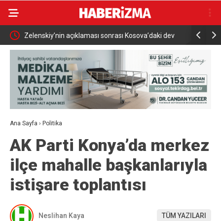
 dev
Mobilfest’in üçüncü durağı İznik
AK Parti’
Ana Sayfa
›
Politika
AK Parti Konya’da merkez
ilçe mahalle başkanlarıyla
istişare toplantısı
Neslihan Kaya
TÜM YAZILARI