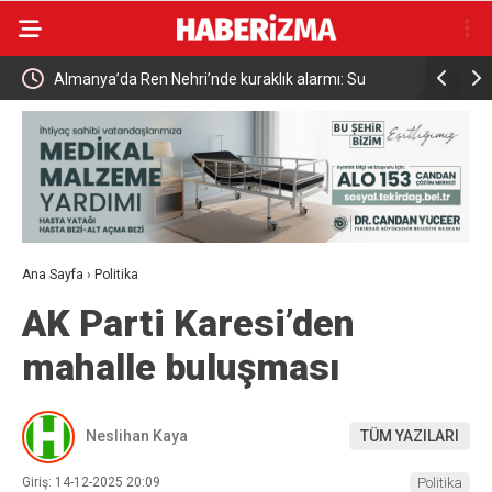
Almanya’da Ren Nehri’nde kuraklık alarmı: Su
Uludağ’da
seviyesinde tarihi düşüş yaşandı
Ana Sayfa
›
Politika
AK Parti Karesi’den
mahalle buluşması
Neslihan Kaya
TÜM YAZILARI
Giriş: 14-12-2025 20:09
Politika