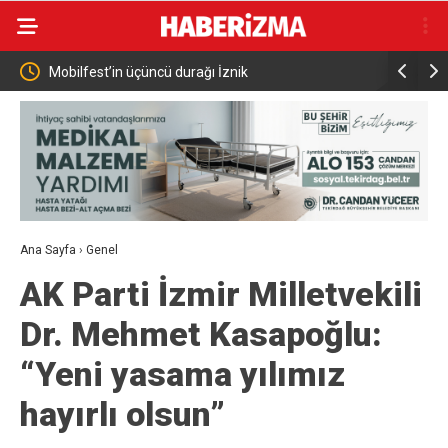
e
Mobilfest’in üçüncü durağı İznik
AK Parti’
uyoruz”
Ana Sayfa
›
Genel
AK Parti İzmir Milletvekili
Dr. Mehmet Kasapoğlu:
“Yeni yasama yılımız
hayırlı olsun”