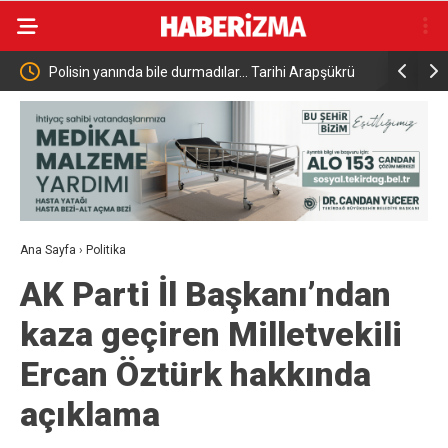
dılar… Tarihi Arapşükrü
Sarımsak festivalinde sahne alan Sefo, binle
da
vatandaşa unutulmaz bir gece yaşattı
Ana Sayfa
›
Politika
AK Parti İl Başkanı’ndan
kaza geçiren Milletvekili
Ercan Öztürk hakkında
açıklama