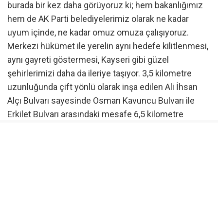
burada bir kez daha görüyoruz ki; hem bakanlığımız
hem de AK Parti belediyelerimiz olarak ne kadar
uyum içinde, ne kadar omuz omuza çalışıyoruz.
Merkezi hükümet ile yerelin aynı hedefe kilitlenmesi,
aynı gayreti göstermesi, Kayseri gibi güzel
şehirlerimizi daha da ileriye taşıyor. 3,5 kilometre
uzunluğunda çift yönlü olarak inşa edilen Ali İhsan
Alçı Bulvarı sayesinde Osman Kavuncu Bulvarı ile
Erkilet Bulvarı arasındaki mesafe 6,5 kilometre
kısaltılarak; Kayseri’de trafik akışını düzenleyecek,
şehrimizin çehresini güzelleştirecek ve
vatandaşlarımıza daha konforlu, hızlı bir ulaşım
imkânı sunacak çok modern bir yol projesi hayata
geçmiş. Üstelik 7 kilometrelik bisiklet yoluyla da hem
çevreye duyarlı hem de sağlıklı ulaşımı destekleyen
örnek bir koridor da oluşturulmuş. Projeyi hayata