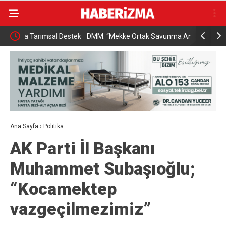
 Destek
DMM: “Mekke Ortak Savunma Anlaşması’nın
Hatayda So
NATO’nun 5. maddesiyle çeliştiği iddiaları tamamen
gerçek dışı”
Ana Sayfa
›
Politika
AK Parti İl Başkanı
Muhammet Subaşıoğlu;
“Kocamektep
vazgeçilmezimiz”