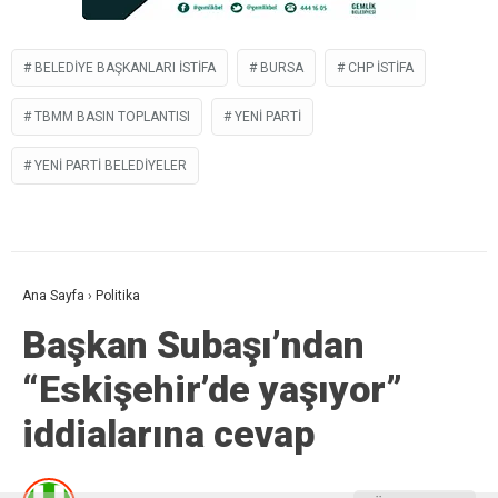
BELEDIYE BAŞKANLARI ISTIFA
BURSA
CHP ISTIFA
TBMM BASIN TOPLANTISI
YENI PARTI
YENİ PARTI BELEDIYELER
Ana Sayfa
›
Politika
Başkan Subaşı’ndan
“Eskişehir’de yaşıyor”
iddialarına cevap