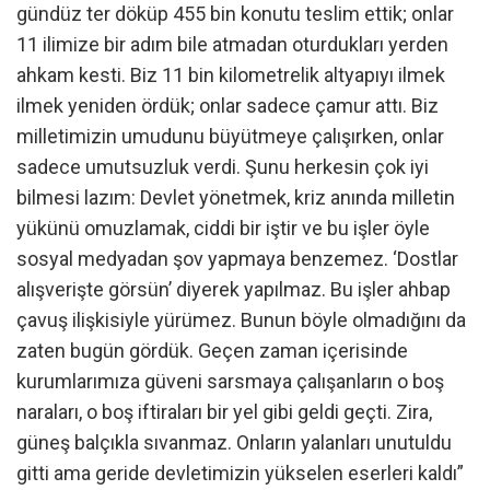
gündüz ter döküp 455 bin konutu teslim ettik; onlar
11 ilimize bir adım bile atmadan oturdukları yerden
ahkam kesti. Biz 11 bin kilometrelik altyapıyı ilmek
ilmek yeniden ördük; onlar sadece çamur attı. Biz
milletimizin umudunu büyütmeye çalışırken, onlar
sadece umutsuzluk verdi. Şunu herkesin çok iyi
bilmesi lazım: Devlet yönetmek, kriz anında milletin
yükünü omuzlamak, ciddi bir iştir ve bu işler öyle
sosyal medyadan şov yapmaya benzemez. ‘Dostlar
alışverişte görsün’ diyerek yapılmaz. Bu işler ahbap
çavuş ilişkisiyle yürümez. Bunun böyle olmadığını da
zaten bugün gördük. Geçen zaman içerisinde
kurumlarımıza güveni sarsmaya çalışanların o boş
naraları, o boş iftiraları bir yel gibi geldi geçti. Zira,
güneş balçıkla sıvanmaz. Onların yalanları unutuldu
gitti ama geride devletimizin yükselen eserleri kaldı”