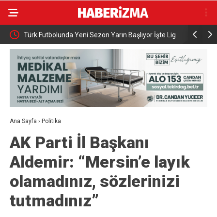
 Başlıyor İşte Lig
Adalet Bakanı Gürlek eski Özel Harekat Başkanı
 ve Maç Takvimi
Behçet Oktay’ın yakınlarını kabul etti
Ana Sayfa
›
Politika
AK Parti İl Başkanı
Aldemir: “Mersin’e layık
olamadınız, sözlerinizi
tutmadınız”