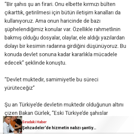
“Bir şahıs şu an firari. Onu elbette kırmızı bülten
çıkarttık, getirilmesi için bütün iletişim kanalları da
kullanıyoruz. Ama onun haricinde de bazı
şüphelendiğimiz konular var. Özellikle rahmetlinin
bakmış olduğu dosyalar, olaylar, ele aldığı yazılardan
dolayı bir kesimin radarına girdiğini düşünüyoruz. Bu
konuda devlet sonuna kadar kararlıkla mücadele
edecek” şeklinde konuştu.
“Devlet muktedir, samimiyetle bu süreci
yürüteceğiz”
Şu an Türkiye’de devletin muktedir olduğunun altını
çizen Bakan Gürlek, “Eski Türkiye’de şahıslar
maalesef devlet kurumlarının bazen önüne
Sıradaki Haber
Şehzadeler’de hizmetin nabzı şantiyede tutuldu
geçmiştir. Ama her zaman devlet muktedirdir. Bunu