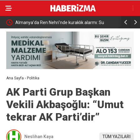
Almanya’da Ren Nehri’nde kuraklık alarmı: Su
Uludağ’da
seviyesinde tarihi düşüş yaşandı
Ana Sayfa
›
Politika
AK Parti Grup Başkan
Vekili Akbaşoğlu: “Umut
tekrar AK Parti’dir”
Neslihan Kaya
TÜM YAZILARI