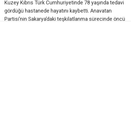
Kuzey Kıbrıs Türk Cumhuriyetinde 78 yaşında tedavi
gördüğü hastanede hayatını kaybetti. Anavatan
Partisi’nin Sakarya’daki teşkilatlanma sürecinde öncü
rol oynayan Akpak, partinin kurucu il başkanlığı
görevini de üstlendi ve 1983 seçimlerinde Sakarya
milletvekili olarak parlamentoya girdi.
Türk Spor Kurumu, Sinema ve Video kanunu ve
Mahalli İdareler Seçimi gibi kanun tekliflerinde imzası
bulunan ve yaptığı çalışmalarla Türk siyasetinde derin
izler bırakan Akpak, 29 Kasım 1987 tarihine kadar
Türkiye Büyük Millet Meclisi’nde görev aldı. Evli ve bir
çocuk babası olan Akpak’ın cenazesi Girne
Ozanköy’de kılınan ikindi namazı sonrası Ozanköy
Mezarlığı’nda toprağa verildi.