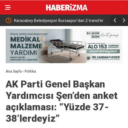
acabey Belediyespor Bursaspor’dan 2 transfer
Bursa’dan dünyanın dör
tı
Dünyada sayılı kalan o
restore ediliyor
Ana Sayfa
›
Politika
AK Parti Genel Başkan
Yardımcısı Şen’den anket
açıklaması: “Yüzde 37-
38’lerdeyiz”