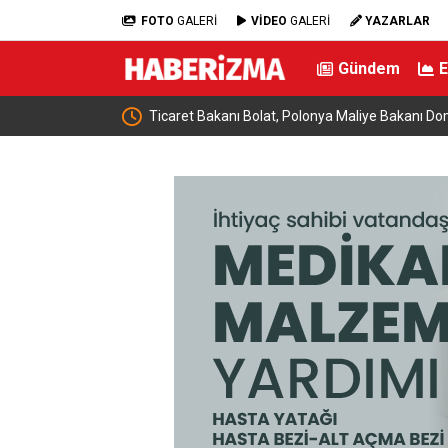
FOTO
GALERİ
VİDEO
GALERİ
YAZARLAR
Gündem
e buluştu: “Terörsüz
Ticaret Bakanı Bolat, Polonya Maliye Bakanı Dom
geldi