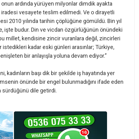
 onun ardında yürüyen milyonlar dimdik ayakta
 iradesi vesayete teslim edilmedi. Ve o dirayetli
esi 2010 yılında tarihin çöplüğüne gömüldü. Bin yıl
e, işte budur. Din ve vicdan özgürlüğünün önündeki
u millet, kendisine zincir vuranlara değil, zincirleri
 istedikleri kadar eski günleri arasınlar; Türkiye,
 genişleten bir anlayışla yoluna devam ediyor.”
, kadınların başı dik bir şekilde iş hayatında yer
 kimsenin önünde bir engel bulunmadığını ifade eden
m sürdüğünü dile getirdi.