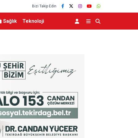
Bizi Takip Edin
Sağlık
Teknoloji
eviyesinde tarihi düşüş
Uludağ’da çıkan orman yangını söndürüldü