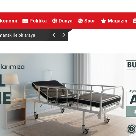
Ekonomi
Politika
Dünya
Spor
Magazin
anski ile bir araya
Almanya’da Ren Nehri’nde kuraklık alarmı: Su s
yaşandı