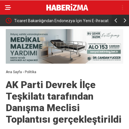
ması
Ticaret Bakanlığından Endonezya İçin Yeni E-İhracat
17. Dönem 
Rehberi
toprağa ve
Ana Sayfa
›
Politika
AK Parti Devrek İlçe
Teşkilatı tarafından
Danışma Meclisi
Toplantısı gerçekleştirildi