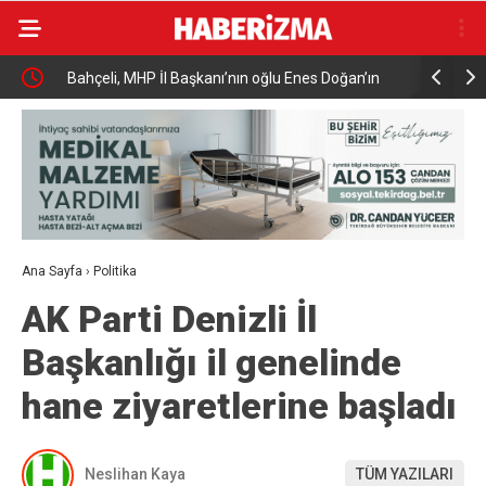
t
Bahçeli, MHP İl Başkanı’nın oğlu Enes Doğan’ın
Vakıfbank
düğününe katıldı
istihdamı iç
Ana Sayfa
›
Politika
AK Parti Denizli İl
Başkanlığı il genelinde
hane ziyaretlerine başladı
Neslihan Kaya
TÜM YAZILARI