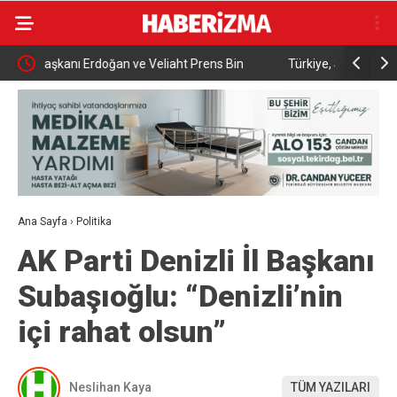
Türkiye, Suudi Arabistan ve Pakistan arasında ortak
Kıratlı: “
savunma anlaşması imzalandı.
demektir”
Ana Sayfa
›
Politika
AK Parti Denizli İl Başkanı
Subaşıoğlu: “Denizli’nin
içi rahat olsun”
Neslihan Kaya
TÜM YAZILARI