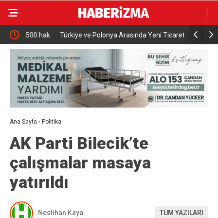
0 hak
Türkiye ve Polonya Arasında Yeni Ticaret Hedefi 15
İnegöl’de Soğan Has
Milyar Dolar
Pazarda 70
Ana Sayfa
›
Politika
AK Parti Bilecik’te
çalışmalar masaya
yatırıldı
Neslihan Kaya
TÜM YAZILARI