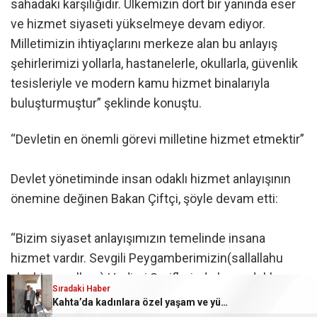
sahadaki karşılığıdır. Ülkemizin dört bir yanında eser
ve hizmet siyaseti yükselmeye devam ediyor.
Milletimizin ihtiyaçlarını merkeze alan bu anlayış
şehirlerimizi yollarla, hastanelerle, okullarla, güvenlik
tesisleriyle ve modern kamu hizmet binalarıyla
buluşturmuştur” şeklinde konuştu.
“Devletin en önemli görevi milletine hizmet etmektir”
Devlet yönetiminde insan odaklı hizmet anlayışının
önemine değinen Bakan Çiftçi, şöyle devam etti:
“Bizim siyaset anlayışımızın temelinde insana
hizmet vardır. Sevgili Peygamberimizin(sallallahu
aleyhi ve sellem) Hadis-i Şeriflerinde buyurdukları
Sıradaki Haber
gibi ‘İnsanların en hayırlısı insanlara faydalı olandır.’
Kahta’da kadınlara özel yaşam ve yüzme merkezi yüksel