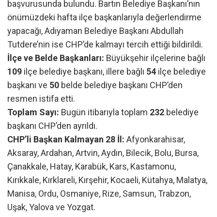
başvurusunda bulundu. Bartın Belediye Başkanı’nın
önümüzdeki hafta ilçe başkanlarıyla değerlendirme
yapacağı, Adıyaman Belediye Başkanı Abdullah
Tutdere’nin ise CHP’de kalmayı tercih ettiği bildirildi.
İlçe ve Belde Başkanları:
Büyükşehir ilçelerine bağlı
109
ilçe belediye başkanı, illere bağlı
54
ilçe belediye
başkanı ve
50
belde belediye başkanı CHP’den
resmen istifa etti.
Toplam Sayı:
Bugün itibarıyla toplam
232
belediye
başkanı CHP’den ayrıldı.
CHP’li Başkan Kalmayan 28 İl:
Afyonkarahisar,
Aksaray, Ardahan, Artvin, Aydın, Bilecik, Bolu, Bursa,
Çanakkale, Hatay, Karabük, Kars, Kastamonu,
Kırıkkale, Kırklareli, Kırşehir, Kocaeli, Kütahya, Malatya,
Manisa, Ordu, Osmaniye, Rize, Samsun, Trabzon,
Uşak, Yalova ve Yozgat.