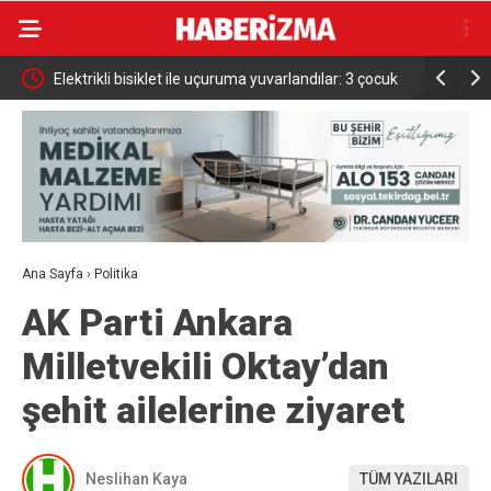
r: 3 çocuk
Bursa’da iş yeri alev alev yandı
Elini 
Ana Sayfa
›
Politika
AK Parti Ankara
Milletvekili Oktay’dan
şehit ailelerine ziyaret
Neslihan Kaya
TÜM YAZILARI