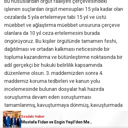
bu hususlardan örgüt faaliyeti çerçevesindeki
işlenen suçlardan örgüt mensupları 15 yıla kadar olan
cezalarda 5 yıla ertelemeye tabi 15 yıl ve üstü
müebbet ve ağlaştırma müebbet unsuruna çerçeve
olanlara da 10 yıl ceza ertelemesini burada
öngörüyoruz. Bu kişiler örgütünde tamamen feshi,
dağıtılması ve ortadan kalkması neticesinde bir
topluma kazandırma ve bütünleştirme noktasında bir
adil gerçekçi bir hukuki belirlilik kapsamında
düzenleme olsun. 3. maddemizden sonra 4.
maddemiz koruma tedbirleri ve kanun yolu
incelemesinde bulunan dosyalar hali hazırda
soruşturma devam eden soruşturması
tamamlanmış, kavuşturmaya dönmüş, kavuşturmada
istinafta gerekçesi onanmış, yerel mahkeme kararı
Sıradaki Haber
vermiş, Yargıtay safahatı olan dosyalar var. 3. madde
Mustafa Fidan ve Engin Yeşil’den Mehmet Mehdi Eker’e Ziyaret