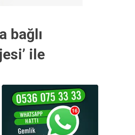
a bağlı
si’ ile