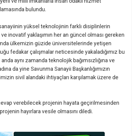
rli ve milli imkanlarla insan odaklı hizmet
ıklamasında bulundu.
yiinin yüksel teknolojinin farklı disiplinlerin
çi ve inovatif yaklaşımın her an güncel olması gereken
amda ülkemizin güzide üniversitelerinde yetişen
duğu fedakar çalışmalar neticesinde yakaladığımız bu
nı anda aynı zamanda teknolojik bağımsızlığına ve
adına da yine Savunma Sanayii Başkanlığımızın
mizin sivil alandaki ihtiyaçları karşılamak üzere de
ı cevap verebilecek projenin hayata geçirilmesinden
jenin hayırlara vesile olmasını diledi.