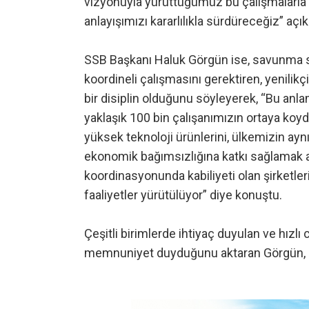
vizyonuyla yürüttüğümüz bu çalışmalarla ye
anlayışımızı kararlılıkla sürdüreceğiz” aç
SSB Başkanı Haluk Görgün ise, savunma sana
koordineli çalışmasını gerektiren, yenilik
bir disiplin olduğunu söyleyerek, “Bu anl
yaklaşık 100 bin çalışanımızın ortaya koy
yüksek teknoloji ürünlerini, ülkemizin ay
ekonomik bağımsızlığına katkı sağlamak 
koordinasyonunda kabiliyeti olan şirketleri
faaliyetler yürütülüyor” diye konuştu.
Çeşitli birimlerde ihtiyaç duyulan ve hızl
memnuniyet duyduğunu aktaran Görgün, pro