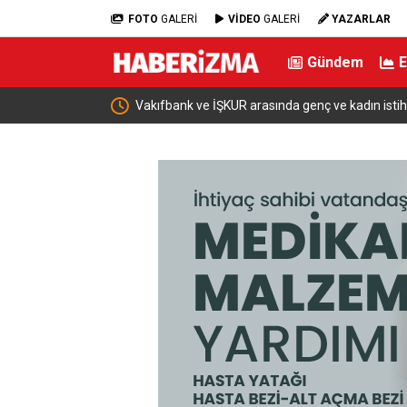
FOTO
GALERİ
VİDEO
GALERİ
YAZARLAR
Gündem
amı için iş birliği
Bakan Şimşek: “Batman’da muazzam bir hizmet 