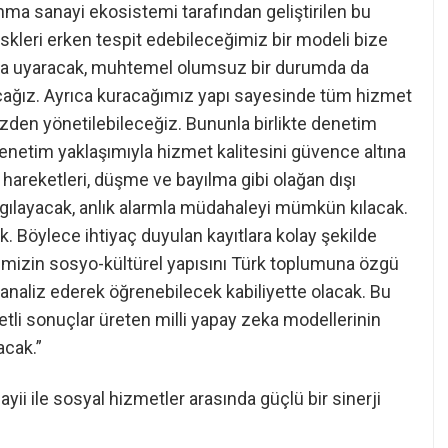
nma sanayi ekosistemi tarafından geliştirilen bu
riskleri erken tespit edebileceğimiz bir modeli bize
nda uyaracak, muhtemel olumsuz bir durumda da
ağız. Ayrıca kuracağımız yapı sayesinde tüm hizmet
zden yönetilebileceğiz. Bununla birlikte denetim
denetim yaklaşımıyla hizmet kalitesini güvence altına
 hareketleri, düşme ve bayılma gibi olağan dışı
lgılayacak, anlık alarmla müdahaleyi mümkün kılacak.
ak. Böylece ihtiyaç duyulan kayıtlara kolay şekilde
lkemizin sosyo-kültürel yapısını Türk toplumuna özgü
i analiz ederek öğrenebilecek kabiliyette olacak. Bu
betli sonuçlar üreten milli yapay zeka modellerinin
acak.”
ii ile sosyal hizmetler arasında güçlü bir sinerji