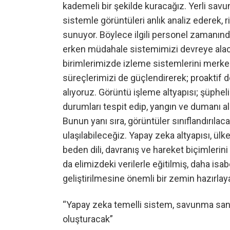
kademeli bir şekilde kuracağız. Yerli savu
sistemle görüntüleri anlık analiz ederek, 
sunuyor. Böylece ilgili personel zamanı
erken müdahale sistemimizi devreye alac
birimlerimizde izleme sistemlerini merke
süreçlerimizi de güçlendirerek; proaktif 
alıyoruz. Görüntü işleme altyapısı; şüpheli
durumları tespit edip, yangın ve dumanı a
Bunun yanı sıra, görüntüler sınıflandırılac
ulaşılabileceğiz. Yapay zeka altyapısı, ü
beden dili, davranış ve hareket biçimlerin
da elimizdeki verilerle eğitilmiş, daha isa
geliştirilmesine önemli bir zemin hazırlay
“Yapay zeka temelli sistem, savunma sanay
oluşturacak”