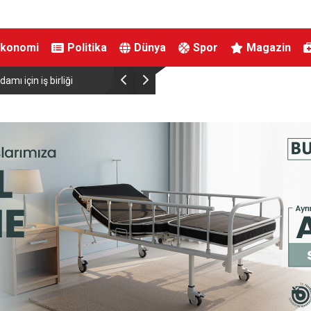
Ekonomi
Politika
Dünya
Spor
Magazin
fırtınası var”
Resul Dindar ve Ümit Yaşar, Kastamonu’da bi
unutulmaz bir gece yaşattı