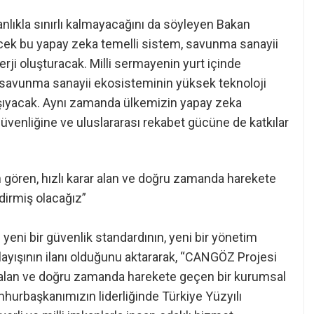
nlıkla sınırlı kalmayacağını da söyleyen Bakan
rilecek bu yapay zeka temelli sistem, savunma sanayii
erji oluşturacak. Milli sermayenin yurt içinde
i savunma sanayii ekosisteminin yüksek teknoloji
 taşıyacak. Aynı zamanda ülkemizin yapay zeka
 güvenliğine ve uluslararası rekabet gücüne de katkılar
n gören, hızlı karar alan ve doğru zamanda harekete
dirmiş olacağız”
yeni bir güvenlik standardının, yeni bir yönetim
layışının ilanı olduğunu aktararak, “CANGÖZ Projesi
rar alan ve doğru zamanda harekete geçen bir kurumsal
hurbaşkanımızın liderliğinde Türkiye Yüzyılı