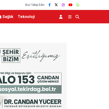
Bizi Takip Edin
Sağlık
Teknoloji
nlerce vatandaşa
Menderes Belediye Başkanı İlkay Çiçek tutukl