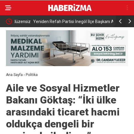
zensiz
Yeniden Refah Partisi İnegöl İlçe Başkanı Ahmet
Bakan Gök
Aydın’dan Ekonomi Çağrısı: “İnegöl Üreticisinin
Kampüsünd
Sesine Kulak Verin”
Ana Sayfa
›
Politika
Aile ve Sosyal Hizmetler
Bakanı Göktaş: “İki ülke
arasındaki ticaret hacmi
oldukça dengeli bir