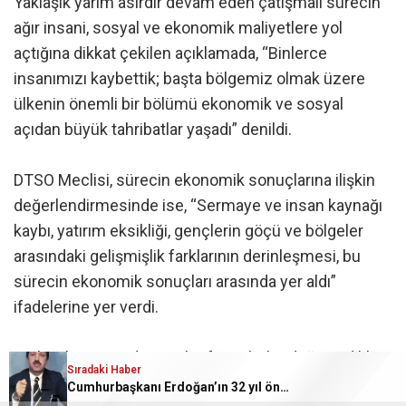
Yaklaşık yarım asırdır devam eden çatışmalı sürecin
ağır insani, sosyal ve ekonomik maliyetlere yol
açtığına dikkat çekilen açıklamada, “Binlerce
insanımızı kaybettik; başta bölgemiz olmak üzere
ülkenin önemli bir bölümü ekonomik ve sosyal
açıdan büyük tahribatlar yaşadı” denildi.
DTSO Meclisi, sürecin ekonomik sonuçlarına ilişkin
değerlendirmesinde ise, “Sermaye ve insan kaynağı
kaybı, yatırım eksikliği, gençlerin göçü ve bölgeler
arasındaki gelişmişlik farklarının derinleşmesi, bu
sürecin ekonomik sonuçları arasında yer aldı”
ifadelerine yer verdi.
Türkiye’nin önünde yeni bir fırsat bulunduğuna dikkat
Sıradaki Haber
çeken DTSO Meclisi, “Bugün ise Türkiye’nin bu
Cumhurbaşkanı Erdoğan’ın 32 yıl önceki konuşması gün y